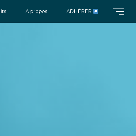
its
A propos
ADHÉRER